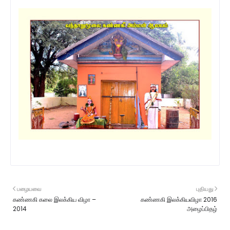
பழையவை
புதியது
கண்ணகி கலை இலக்கிய விழா –
கண்ணகி இலக்கியவிழா 2016
2014
அழைப்பிதழ்