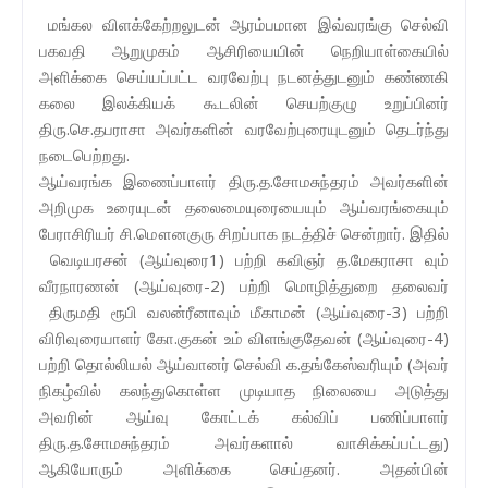
மங்கல விளக்கேற்றலுடன் ஆரம்பமான இவ்வரங்கு செல்வி
பகவதி ஆறுமுகம் ஆசிரியையின் நெறியாள்கையில்
அளிக்கை செய்யப்பட்ட வரவேற்பு நடனத்துடனும் கண்ணகி
கலை இலக்கியக் கூடலின் செயற்குழு உறுப்பினர்
திரு.செ.தபராசா அவர்களின் வரவேற்புரையுடனும் தெடர்ந்து
நடைபெற்றது.
ஆய்வரங்க இணைப்பாளர் திரு.த.சோமசுந்தரம் அவர்களின்
அறிமுக உரையுடன் தலைமையுரையையும் ஆய்வரங்கையும்
பேராசிரியர் சி.மௌனகுரு சிறப்பாக நடத்திச் சென்றார். இதில்
வெடியரசன் (ஆய்வுரை1) பற்றி கவிஞர் த.மேகராசா வும்
வீரநாரணன் (ஆய்வுரை-2) பற்றி மொழித்துறை தலைவர்
திருமதி ரூபி வலன்ரீனாவும் மீகாமன் (ஆய்வுரை-3) பற்றி
விரிவுரையாளர் கோ.குகன் உம் விளங்குதேவன் (ஆய்வுரை-4)
பற்றி தொல்லியல் ஆய்வானர் செல்வி க.தங்கேஸ்வரியும் (அவர்
நிகழ்வில் கலந்துகொள்ள முடியாத நிலையை அடுத்து
அவரின் ஆய்வு கோட்டக் கல்விப் பணிப்பாளர்
திரு.த.சோமசுந்தரம் அவர்களால் வாசிக்கப்பட்டது)
ஆகியோரும் அளிக்கை செய்தனர். அதன்பின்