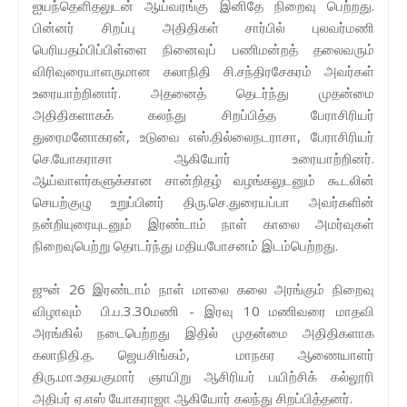
ஐயந்தெளிதலுடன் ஆய்வரங்கு இனிதே நிறைவு பெற்றது.
பின்னர் சிறப்பு அதிதிகள் சார்பில் புலவர்மணி
பெரியதம்பிப்பிள்ளை நினைவுப் பணிமன்றத் தலைவரும்
விரிவுரையாளருமான கலாநிதி சி.சந்திரசேகரம் அவர்கள்
உரையாற்றினார். அதனைத் தெடர்ந்து முதன்மை
அதிதிகளாகக் கலந்து சிறப்பித்த பேராசிரியர்
துரைமனோகரன், உடுவை எஸ்.தில்லைநடராசா, பேராசிரியர்
செ.யோகராசா ஆகியோர் உரையாற்றினர்.
ஆய்வாளர்களுக்கான சான்றிதழ் வழங்கலுடனும் கூடலின்
செயற்குழு உறுப்பினர் திரு.செ.துரையப்பா அவர்களின்
நன்றியுரையுடனும் இரண்டாம் நாள் காலை அமர்வுகள்
நிறைவுபெற்று தொடர்ந்து மதியபோசனம் இடம்பெற்றது.
ஜுன் 26 இரண்டாம் நாள் மாலை கலை அரங்கும் நிறைவு
விழாவும் பி.ப.3.30மணி - இரவு 10 மணிவரை மாதவி
அரங்கில் நடைபெற்றது இதில் முதன்மை அதிதிகளாக
கலாநிதி.த. ஜெயசிங்கம், மாநகர ஆணையாளர்
திரு.மா.உதயகுமார் ஞாயிறு ஆசிரியர் பயிற்சிக் கல்லூரி
அதிபர் ஏ.எஸ் யோகராஜா ஆகியோர் கலந்து சிறப்பித்தனர்.