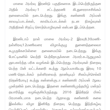
மாலை அமர்வு இரண்டு பகுதிகளாக இடம்பெற்றிருந்தன
அதில் அமர்வு-1 சட்டத்தரணி கி.துரைராசசிங்கம்
தலைமையில் நடைபெற்றது. இங்கு கண்ணகி அம்மன்
காவடிப்பாடல்கள், காவியப்பாடல்கள் நடன நிகழ்வுகள்
அதிதிகள் சிறப்பு சொற்பொழிவுகள் என்பன இடம்பெற்றன.
இரண்டாம் நாள் மாலை அமர்வு-2 இரவு8.30மணி-
நள்ளிரவு12மணிவரை விழாக்குழு துணைத்தலைவா
சு.முருகேசபிள்ளை தலைமையில் நடைபெற்றது. இங்கு
போட்டிகளில் வெற்றி பெற்றோருக்கான அமரர்.க.ஆறுமுகம்
ஞாபகார்த்த பரிசு வழங்கல் இடம்பெற்றது அமர்வுகள் நிறைவு
பெற்ற பின் வட்டக்களரி கூத்து ஆரம்பமாகியது இரவு 10
மணி-தொடக்கம் நள்ளிரவைத் தாண்டியும் சிலம்புச்செல்வி
(தென்மோடி) கூத்து கன்னன்குடா கண்ணகி அம்மன் ஆலய
முன்றலில் நடைபெற்றது. இதனை கண்ணகிமுத்தமிழ் மன்றம்
தயாரித்து வழங்குகியிருந்தது. 2016 இத்தேடு மிகப்
பிரமாண்டமாக நடைபெற்ற ஆறாவது கண்ணகி கலை
இலக்கிய விழா இனிதே நிறைவு பெற்றது. இந்நிகழ்வு
வெற்றிபெறப் பங்காற்றிய அனைத்து நல்லுள்ளங்களுக்கும்