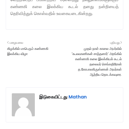
கண்ணகி கலை இலக்கிய கூடல் தனது நன்றியைத்
தெரிவித்துக் கொள்வதில் உவகையடைகின்றது.
பழையவை
புதியது
கிழக்கில் மாபெரும் கண்ணகி
முதல் நாள் காலை அமர்வில்
இலக்கிய விழா
‘கூலவாணிகன் சாத்தனார்’ அரங்கில்
கண்ணகி கலை இலக்கியக் கூடல்
தலைவர் செங்கதிரோன்
த.கோபாலகிருஸ்ணன் அவர்கள்
ஆற்றிய தொடக்கவுரை.
இடுகையிட்டது
Mathan