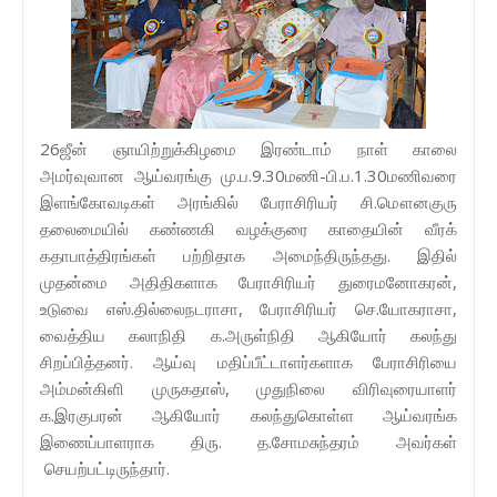
26ஜீன் ஞாயிற்றுக்கிழமை இரண்டாம் நாள் காலை
அமர்வுவான ஆய்வரங்கு மு.ப.9.30மணி-பி.ப.1.30மணிவரை
இளங்கோவடிகள் அரங்கில் பேராசிரியர் சி.மௌனகுரு
தலைமையில் கண்ணகி வழக்குரை காதையின் வீரக்
கதாபாத்திரங்கள் பற்றிதாக அமைந்திருந்தது. இதில்
முதன்மை அதிதிகளாக பேராசிரியர் துரைமனோகரன்,
உடுவை எஸ்.தில்லைநடராசா, பேராசிரியர் செ.யோகராசா,
வைத்திய கலாநிதி க.அருள்நிதி ஆகியோர் கலந்து
சிறப்பித்தனர். ஆய்வு மதிப்பீட்டாளர்களாக பேராசிரியை
அம்மன்கிளி முருகதாஸ், முதுநிலை விரிவுரையாளர்
க.இரகுபரன் ஆகியோர் கலந்துகொள்ள ஆய்வரங்க
இணைப்பாளராக திரு. த.சோமசுந்தரம் அவர்கள்
செயற்பட்டிருந்தார்.