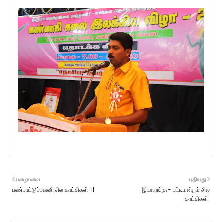
பழையவை
புதியது
பண்பாட்டுப்பவனி சில காட்சிகள். II
இயலரங்கு - பட்டிமன்றம் சில
காட்சிகள்.