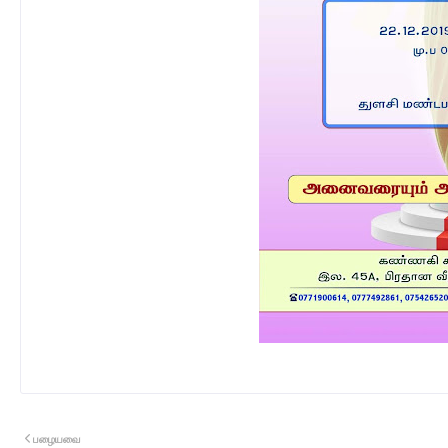
பழையவை