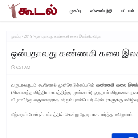
முகப்பு
எம்மைப்பற்றி
பட்டயம்
முகப்பு
2019
ஒன்பதாவது கண்ணகி கலை இலக்கிய விழா
ஒன்பதாவது கண்ணகி கலை இலக்
6:51 AM
வருடாவருடம் கூலினால் முன்நெடுக்கப்படும்
கண்ணகி கலை இலக்
(சிவானந்த வித்தியாலயத்திற்கு முன்னால்) ஒருநாள் விழாவாக நட
விழாவிற்கு வருகைதராத மற்றும் புலம்பெயர் அன்பர்களுக்கு மகிழ்வ
கீழ்வரும் பேஸ்புக் பக்கத்தில் சென்று நேரடியாக பார்த்த மகிழலாம்.