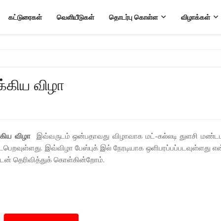
கட்டுரைகள்
வெளியீடுகள்
தொடர்பு கொள்ள
விழாக்கள்
கிய விழா
கிய விழா
இவ்வருடம் ஒன்பதாவது விழாவாக மட்-கல்லடி துளசி மண்டபத
ைபெறவுள்ளது. இவ்விழா பேஸ்புக் இல் நேரடியாக ஒளிபரப்பப்படவுள்ளது 
ுடன் தெரிவித்துக் கொள்கின்றோம்.